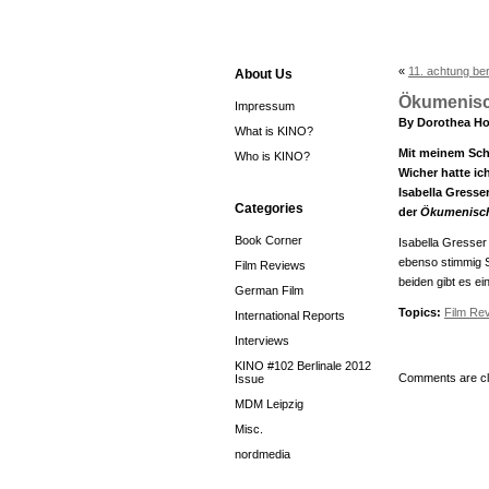
«
11. achtung ber
About Us
Ökumenisch
Impressum
By Dorothea Ho
What is KINO?
Mit meinem Scha
Who is KINO?
Wicher hatte i
Isabella Gresse
Categories
der
Ökumenisch
Book Corner
Isabella Gresser 
ebenso stimmig S
Film Reviews
beiden gibt es ei
German Film
Topics:
Film Re
International Reports
Interviews
KINO #102 Berlinale 2012
Comments are cl
Issue
MDM Leipzig
Misc.
nordmedia