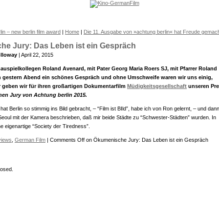
lin – new berlin film award
|
Home
|
Die 11. Ausgabe von »achtung berlin« hat Freude gemac
e Jury: Das Leben ist ein Gespräch
lloway
| April 22, 2015
uspielkollegen Roland Avenard, mit Pater Georg Maria Roers SJ, mit Pfarrer Roland
ch gestern Abend ein schönes Gespräch und ohne Umschweife waren wir uns einig,
r geben wir für ihren großartigen Dokumentarfilm
Müdigkeitsgesellschaft
unseren Pre
en Jury von Achtung berlin 2015.
hat Berlin so stimmig ins Bild gebracht, – “Film ist BIld”, habe ich von Ron gelernt, – und dan
eoul mit der Kamera beschrieben, daß mir beide Städte zu “Schwester-Städten” wurden. In
ne eigenartige “Society der Tiredness”.
views
,
German Film
|
Comments Off
on Ökumenische Jury: Das Leben ist ein Gespräch
osed.