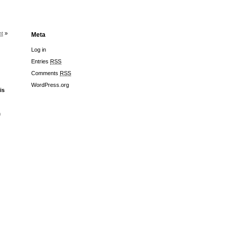
ht
»
Meta
Log in
Entries
RSS
Comments
RSS
WordPress.org
is
n